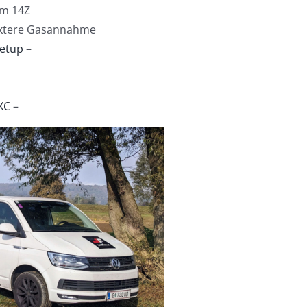
em 14Z
rektere Gasannahme
etup
–
XC
–