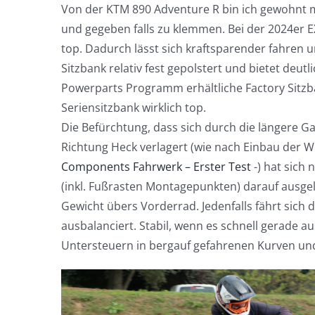
Von der KTM 890 Adventure R bin ich gewohnt m
und gegeben falls zu klemmen. Bei der 2024er EX
top. Dadurch lässt sich kraftsparender fahren un
Sitzbank relativ fest gepolstert und bietet deut
Powerparts Programm erhältliche Factory Sitzban
Seriensitzbank wirklich top.
Die Befürchtung, dass sich durch die längere G
Richtung Heck verlagert (wie nach Einbau der
Components Fahrwerk – Erster Test
-) hat sich
(inkl. Fußrasten Montagepunkten) darauf ausgele
Gewicht übers Vorderrad. Jedenfalls fährt sic
ausbalanciert. Stabil, wenn es schnell gerade a
Untersteuern in bergauf gefahrenen Kurven und d