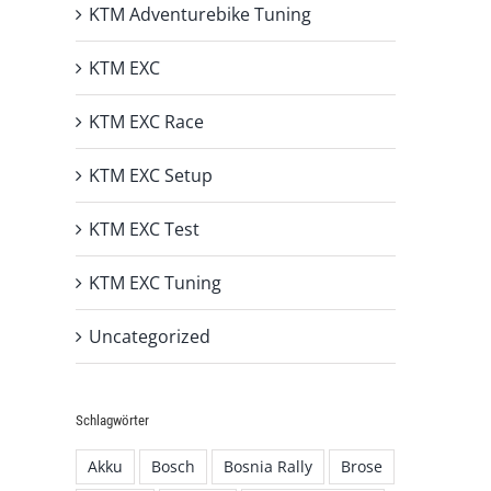
KTM Adventurebike Tuning
KTM EXC
KTM EXC Race
KTM EXC Setup
KTM EXC Test
KTM EXC Tuning
Uncategorized
Schlagwörter
Akku
Bosch
Bosnia Rally
Brose