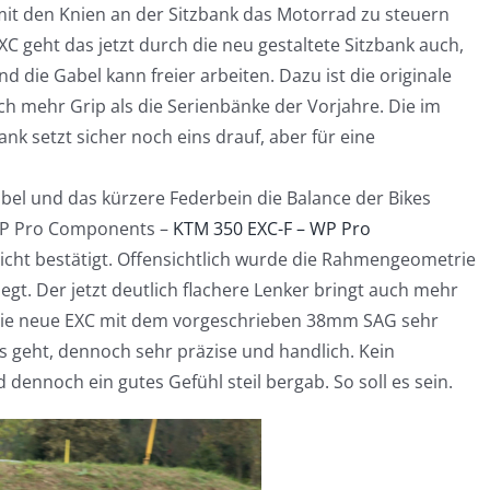
it den Knien an der Sitzbank das Motorrad zu steuern
C geht das jetzt durch die neu gestaltete Sitzbank auch,
d die Gabel kann freier arbeiten. Dazu ist die originale
lich mehr Grip als die Serienbänke der Vorjahre. Die im
k setzt sicher noch eins drauf, aber für eine
abel und das kürzere Federbein die Balance der Bikes
 WP Pro Components –
KTM 350 EXC-F – WP Pro
 nicht bestätigt. Offensichtlich wurde die Rahmengeometrie
gt. Der jetzt deutlich flachere Lenker bringt auch mehr
h die neue EXC mit dem vorgeschrieben 38mm SAG sehr
us geht, dennoch sehr präzise und handlich. Kein
ennoch ein gutes Gefühl steil bergab. So soll es sein.