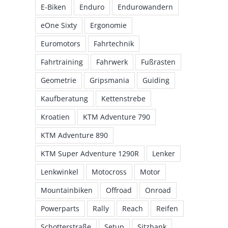
E-Biken
Enduro
Endurowandern
eOne Sixty
Ergonomie
Euromotors
Fahrtechnik
Fahrtraining
Fahrwerk
Fußrasten
Geometrie
Gripsmania
Guiding
Kaufberatung
Kettenstrebe
Kroatien
KTM Adventure 790
KTM Adventure 890
KTM Super Adventure 1290R
Lenker
Lenkwinkel
Motocross
Motor
Mountainbiken
Offroad
Onroad
Powerparts
Rally
Reach
Reifen
Schotterstraße
Setup
Sitzbank