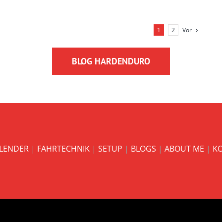
Vor
1
2
BLOG HARDENDURO
LENDER
|
FAHRTECHNIK
|
SETUP
|
BLOGS
|
ABOUT ME
|
K