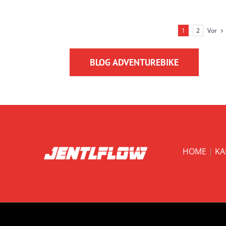
Vor
1
2
BLOG ADVENTUREBIKE
HOME
|
KA