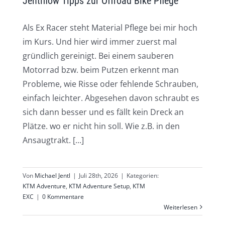
Jentlflow Tipps zur Offroad Bike Pflege
Als Ex Racer steht Material Pflege bei mir hoch
im Kurs. Und hier wird immer zuerst mal
gründlich gereinigt. Bei einem sauberen
Motorrad bzw. beim Putzen erkennt man
Probleme, wie Risse oder fehlende Schrauben,
einfach leichter. Abgesehen davon schraubt es
sich dann besser und es fällt kein Dreck an
Plätze. wo er nicht hin soll. Wie z.B. in den
Ansaugtrakt. [...]
Von
Michael Jentl
|
Juli 28th, 2026
|
Kategorien:
KTM Adventure
,
KTM Adventure Setup
,
KTM
EXC
|
0 Kommentare
Weiterlesen