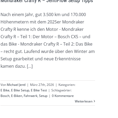
Mondraker Crafty R – JentlFlow Setup Tipps
Nach einem Jahr, gut 3.500 km und 170.000
Höhenmetern mit dem 2025er Mondraker
Crafty R kenne ich den Motor - Mondraker
Crafty R – Teil 1: Der Motor – Bosch CX5 – und
das Bike - Mondraker Crafty R – Teil 2: Das Bike
– recht gut. Laufend wurde über den Winter am
Setup gearbeitet und neue Erkenntnisse
kamen dazu. [...]
Von
Michael Jentl
|
März 27th, 2026
|
Kategorien:
E Bike
,
E Bike Setup
,
E Bike Test
|
Schlagwörter:
Bosch
,
E-Biken
,
Fahrwerk
,
Setup
|
0 Kommentare
Weiterlesen