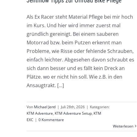
Jentlflow Tipps zur Offroad Bike Pflege
Als Ex Racer steht Material Pflege bei mir hoch
im Kurs. Und hier wird immer zuerst mal
gründlich gereinigt. Bei einem sauberen
Motorrad bzw. beim Putzen erkennt man
Probleme, wie Risse oder fehlende Schrauben,
einfach leichter. Abgesehen davon schraubt es
sich dann besser und es fällt kein Dreck an
Plätze. wo er nicht hin soll. Wie z.B. in den
Ansaugtrakt. [...]
Von
Michael Jentl
|
Juli 28th, 2026
|
Kategorien:
KTM Adventure
,
KTM Adventure Setup
,
KTM
EXC
|
0 Kommentare
Weiterlesen