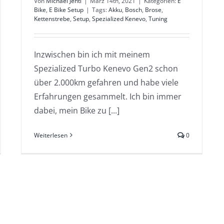
Von
Michael Jentl
|
März 14th, 2021
|
Kategorien:
E
Bike
,
E Bike Setup
|
Tags:
Akku
,
Bosch
,
Brose
,
Kettenstrebe
,
Setup
,
Spezialized Kenevo
,
Tuning
Inzwischen bin ich mit meinem
Spezialized Turbo Kenevo Gen2 schon
über 2.000km gefahren und habe viele
Erfahrungen gesammelt. Ich bin immer
dabei, mein Bike zu [...]
Weiterlesen
0