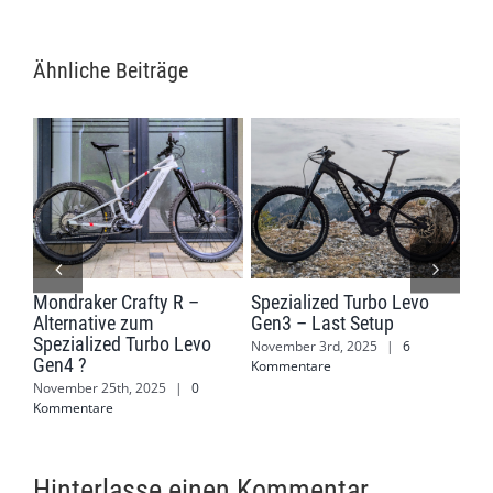
Ähnliche Beiträge
Mondraker Crafty R –
Spezialized Turbo Levo
Mon
Alternative zum
Gen3 – Last Setup
Jen
Spezialized Turbo Levo
November 3rd, 2025
|
6
Mär
Gen4 ?
Kommentare
Kom
November 25th, 2025
|
0
Kommentare
Hinterlasse einen Kommentar