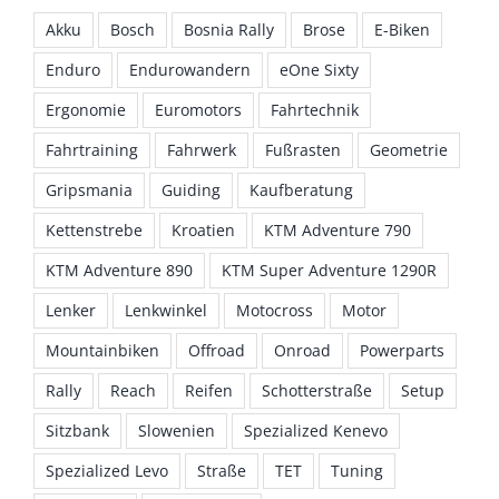
Akku
Bosch
Bosnia Rally
Brose
E-Biken
Enduro
Endurowandern
eOne Sixty
Ergonomie
Euromotors
Fahrtechnik
Fahrtraining
Fahrwerk
Fußrasten
Geometrie
Gripsmania
Guiding
Kaufberatung
Kettenstrebe
Kroatien
KTM Adventure 790
KTM Adventure 890
KTM Super Adventure 1290R
Lenker
Lenkwinkel
Motocross
Motor
Mountainbiken
Offroad
Onroad
Powerparts
Rally
Reach
Reifen
Schotterstraße
Setup
Sitzbank
Slowenien
Spezialized Kenevo
Spezialized Levo
Straße
TET
Tuning