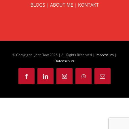
BLOGS
|
ABOUT ME
|
KONTAKT
© Copyright - JentlFlow
2026 | All Rights Reserved |
Impressum
|
Datenschutz
Facebook
LinkedIn
Instagram
WhatsApp
E-
Mail