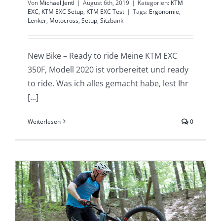
Von
Michael Jentl
|
August 6th, 2019
|
Kategorien:
KTM
EXC
,
KTM EXC Setup
,
KTM EXC Test
|
Tags:
Ergonomie
,
Lenker
,
Motocross
,
Setup
,
Sitzbank
New Bike – Ready to ride Meine KTM EXC
350F, Modell 2020 ist vorbereitet und ready
to ride. Was ich alles gemacht habe, lest Ihr
[...]
Weiterlesen
0