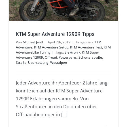
KTM Super Adventure 1290R Tipps
Von
Michael Jentl
|
April 7th, 2019
|
Kategorien:
KTM
Adventure
,
KTM Adventure Setup
,
KTM Adventure Test
,
KTM
Adventurebike Tuning
|
Tags:
Elektronik
,
KTM Super
Adventure 1290R
,
Offroad
,
Powerparts
,
Schotterstraße
,
Straße
,
Übersetzung
,
Westalpen
Jeder Adventure ihr Abenteuer 2 Jahre lang
konnte ich auf der KTM Super Adventure
1290R Erfahrungen sammeln. Von
Straßentouren in den Dolomiten über
Offroadabenteuer in [...]