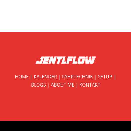
HOME
|
KALENDER
|
FAHRTECHNIK
|
SETUP
|
BLOGS
|
ABOUT ME
|
KONTAKT