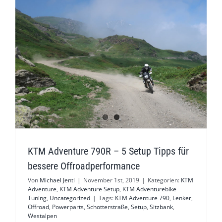
KTM Adventure 790R – 5 Setup Tipps für
bessere Offroadperformance
Von
Michael Jentl
|
November 1st, 2019
|
Kategorien:
KTM
Adventure
,
KTM Adventure Setup
,
KTM Adventurebike
Tuning
,
Uncategorized
|
Tags:
KTM Adventure 790
,
Lenker
,
Offroad
,
Powerparts
,
Schotterstraße
,
Setup
,
Sitzbank
,
Westalpen