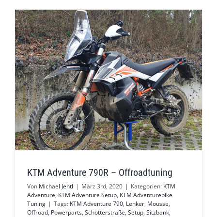
KTM Adventure 790R – Offroadtuning
Von
Michael Jentl
|
März 3rd, 2020
|
Kategorien:
KTM
Adventure
,
KTM Adventure Setup
,
KTM Adventurebike
Tuning
|
Tags:
KTM Adventure 790
,
Lenker
,
Mousse
,
Offroad
,
Powerparts
,
Schotterstraße
,
Setup
,
Sitzbank
,