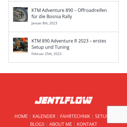
KTM Adventure 890 – Offroadreifen
für die Bosnia Rally
Januar 8th, 2023
KTM 890 Adventure R 2023 – erstes
Setup und Tuning
Februar 25th, 2023
HOME
|
KALENDER
|
FAHRTECHNIK
|
SETUP
|
BLOGS
|
ABOUT ME
|
KONTAKT