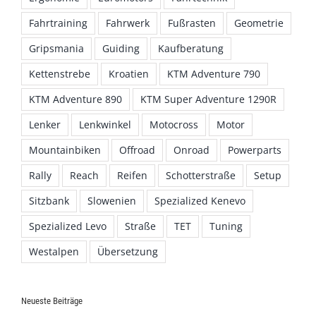
Fahrtraining
Fahrwerk
Fußrasten
Geometrie
Gripsmania
Guiding
Kaufberatung
Kettenstrebe
Kroatien
KTM Adventure 790
KTM Adventure 890
KTM Super Adventure 1290R
Lenker
Lenkwinkel
Motocross
Motor
Mountainbiken
Offroad
Onroad
Powerparts
Rally
Reach
Reifen
Schotterstraße
Setup
Sitzbank
Slowenien
Spezialized Kenevo
Spezialized Levo
Straße
TET
Tuning
Westalpen
Übersetzung
Neueste Beiträge