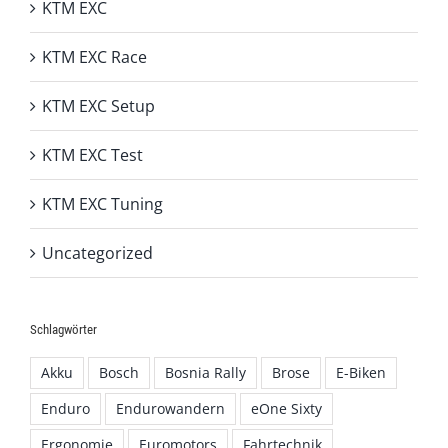
KTM EXC
KTM EXC Race
KTM EXC Setup
KTM EXC Test
KTM EXC Tuning
Uncategorized
Schlagwörter
Akku
Bosch
Bosnia Rally
Brose
E-Biken
Enduro
Endurowandern
eOne Sixty
Ergonomie
Euromotors
Fahrtechnik