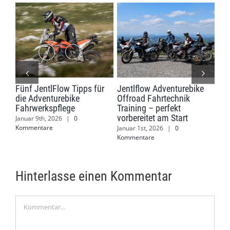
ank
Fünf JentlFlow Tipps für
Jentlflow Adventurebike
Jen
die Adventurebike
Offroad Fahrtechnik
Off
Fahrwerkspflege
Training – perfekt
Juli
vorbereitet am Start
Januar 9th, 2026
|
0
Kommentare
Januar 1st, 2026
|
0
Kommentare
Hinterlasse einen Kommentar
Kommentar