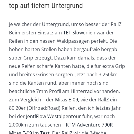
top auf tiefem Untergrund
Je weicher der Untergrund, umso besser der RallZ.
Beim ersten Einsatz am
TET Slowenien
war der
Reifen in den nassen Waldpassagen perfekt. Die
hohen harten Stollen haben bergauf wie bergab
super Grip erzeugt. Dazu kam damals, dass der
neue Reifen scharfe Kanten hatte, die für extra Grip
und breites Grinsen sorgten. Jetzt nach 3.250km
sind die Kanten rund, aber immer noch sind
beachtliche 7mm Profil am Hinterrad vorhanden.
Zum Vergleich – der
Mitas E-09
, wie der RallZ ein
80:20er (Offroad:Road) Reifen, den ich letztes Jahr
bei der
JentlFlow Westalpentour
fuhr, war nach
2.000km zum tauschen –
KTM Adventure 790R –
Mitas E-09 im Test
. Der RallZ wir die 3-fache