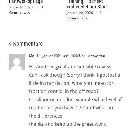
Fahrwerkspflege
Training – perfekt
Juli
vorbereitet am Start
Januar 9th, 2026
|
0
Kommentare
Januar 1st, 2026
|
0
Kommentare
4 Kommentare
Mo
14. Januar 2021 um 11:28 Uhr
- Antworten
Hi. Another great and sensible review.
Can I ask though (sorry I think it got lost a
little in translation) what you mean for
traction control in the off road?
On slippery mud for example what level of
traction do you have 1-9? and what are
the differences
thanks and keep up the great work