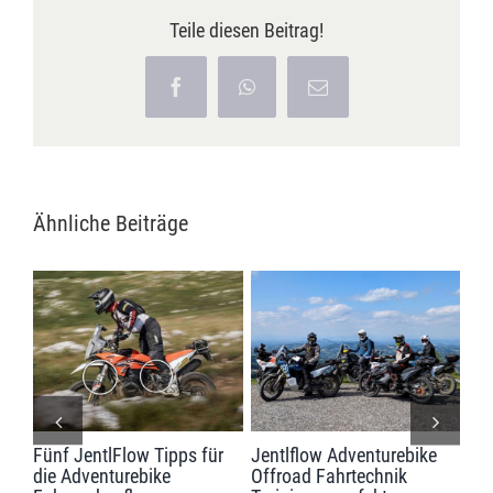
Teile diesen Beitrag!
Facebook
WhatsApp
E-
Mail
Ähnliche Beiträge
ank
Fünf JentlFlow Tipps für
Jentlflow Adventurebike
Jen
die Adventurebike
Offroad Fahrtechnik
Off