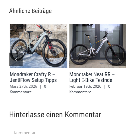
Ähnliche Beiträge
Mondraker Crafty R –
Mondraker Neat RR –
Mon
JentlFlow Setup Tipps
Light E-Bike Testride
2: 
März 27th, 2026
|
0
Februar 19th, 2026
|
0
Jan
Kommentare
Kommentare
Kom
Hinterlasse einen Kommentar
Kommentar