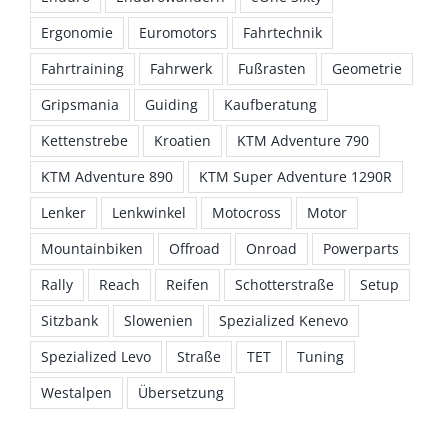
Ergonomie
Euromotors
Fahrtechnik
Fahrtraining
Fahrwerk
Fußrasten
Geometrie
Gripsmania
Guiding
Kaufberatung
Kettenstrebe
Kroatien
KTM Adventure 790
KTM Adventure 890
KTM Super Adventure 1290R
Lenker
Lenkwinkel
Motocross
Motor
Mountainbiken
Offroad
Onroad
Powerparts
Rally
Reach
Reifen
Schotterstraße
Setup
Sitzbank
Slowenien
Spezialized Kenevo
Spezialized Levo
Straße
TET
Tuning
Westalpen
Übersetzung