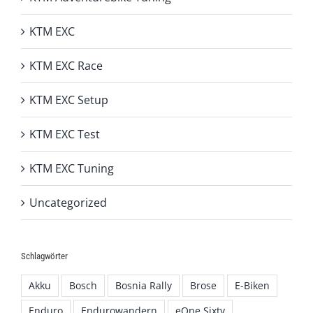
KTM EXC
KTM EXC Race
KTM EXC Setup
KTM EXC Test
KTM EXC Tuning
Uncategorized
Schlagwörter
Akku
Bosch
Bosnia Rally
Brose
E-Biken
Enduro
Endurowandern
eOne Sixty