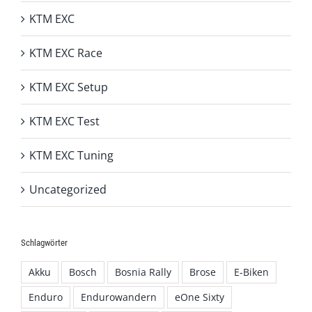
KTM EXC
KTM EXC Race
KTM EXC Setup
KTM EXC Test
KTM EXC Tuning
Uncategorized
Schlagwörter
Akku
Bosch
Bosnia Rally
Brose
E-Biken
Enduro
Endurowandern
eOne Sixty