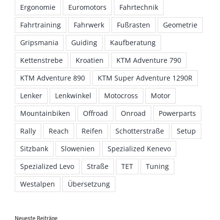
Ergonomie
Euromotors
Fahrtechnik
Fahrtraining
Fahrwerk
Fußrasten
Geometrie
Gripsmania
Guiding
Kaufberatung
Kettenstrebe
Kroatien
KTM Adventure 790
KTM Adventure 890
KTM Super Adventure 1290R
Lenker
Lenkwinkel
Motocross
Motor
Mountainbiken
Offroad
Onroad
Powerparts
Rally
Reach
Reifen
Schotterstraße
Setup
Sitzbank
Slowenien
Spezialized Kenevo
Spezialized Levo
Straße
TET
Tuning
Westalpen
Übersetzung
Neueste Beiträge