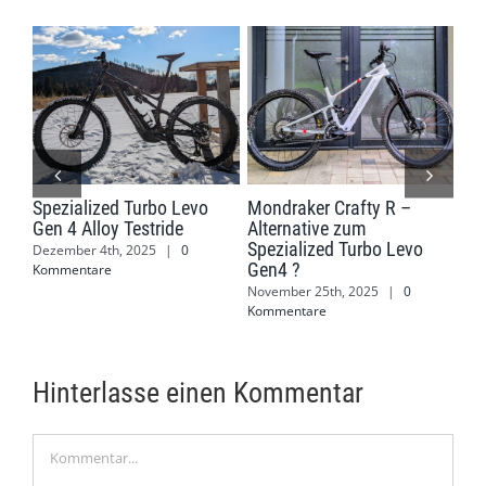
il
Spezialized Turbo Levo
Mondraker Crafty R –
Mon
X5
Gen 4 Alloy Testride
Alternative zum
Jen
Spezialized Turbo Levo
Dezember 4th, 2025
|
0
Mär
Gen4 ?
Kommentare
Kom
November 25th, 2025
|
0
Kommentare
Hinterlasse einen Kommentar
Kommentar