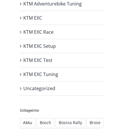
KTM Adventurebike Tuning
KTM EXC
KTM EXC Race
KTM EXC Setup
KTM EXC Test
KTM EXC Tuning
Uncategorized
Schlagwörter
Akku
Bosch
Bosnia Rally
Brose