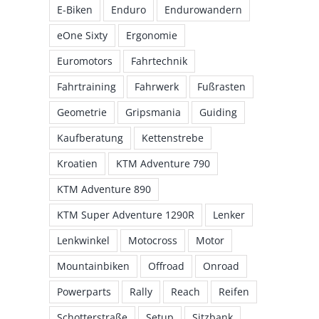
E-Biken
Enduro
Endurowandern
eOne Sixty
Ergonomie
Euromotors
Fahrtechnik
Fahrtraining
Fahrwerk
Fußrasten
Geometrie
Gripsmania
Guiding
Kaufberatung
Kettenstrebe
Kroatien
KTM Adventure 790
KTM Adventure 890
KTM Super Adventure 1290R
Lenker
Lenkwinkel
Motocross
Motor
Mountainbiken
Offroad
Onroad
Powerparts
Rally
Reach
Reifen
Schotterstraße
Setup
Sitzbank