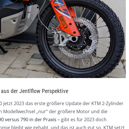
aus der Jentlflow Perspektive
 jetzt 2023 das erste größere Update der KTM 2-Zylinder
en Modellwechsel „nur“ der größere Motor und die
0 versus 790 in der Praxis –
gibt es für 2023 doch
e bleibt wie gehabt, und das ist auch gut so. KTM setzt