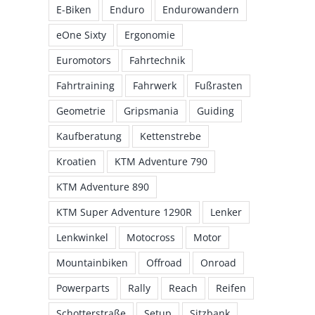
E-Biken
Enduro
Endurowandern
eOne Sixty
Ergonomie
Euromotors
Fahrtechnik
Fahrtraining
Fahrwerk
Fußrasten
Geometrie
Gripsmania
Guiding
Kaufberatung
Kettenstrebe
Kroatien
KTM Adventure 790
KTM Adventure 890
KTM Super Adventure 1290R
Lenker
Lenkwinkel
Motocross
Motor
Mountainbiken
Offroad
Onroad
Powerparts
Rally
Reach
Reifen
Schotterstraße
Setup
Sitzbank