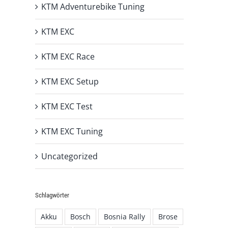
KTM Adventurebike Tuning
KTM EXC
KTM EXC Race
KTM EXC Setup
KTM EXC Test
KTM EXC Tuning
Uncategorized
Schlagwörter
Akku
Bosch
Bosnia Rally
Brose