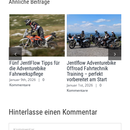
Ähnliche Beiträge
ank
Fünf JentlFlow Tipps für
Jentlflow Adventurebike
Jen
die Adventurebike
Offroad Fahrtechnik
Off
Fahrwerkspflege
Training – perfekt
Juli
vorbereitet am Start
Januar 9th, 2026
|
0
Kommentare
Januar 1st, 2026
|
0
Kommentare
Hinterlasse einen Kommentar
Kommentar