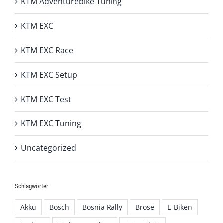
KTM Adventurebike Tuning
KTM EXC
KTM EXC Race
KTM EXC Setup
KTM EXC Test
KTM EXC Tuning
Uncategorized
Schlagwörter
Akku
Bosch
Bosnia Rally
Brose
E-Biken