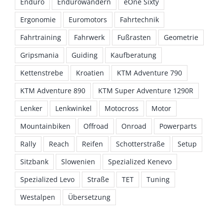
Enduro
Endurowandern
eOne Sixty
Ergonomie
Euromotors
Fahrtechnik
Fahrtraining
Fahrwerk
Fußrasten
Geometrie
Gripsmania
Guiding
Kaufberatung
Kettenstrebe
Kroatien
KTM Adventure 790
KTM Adventure 890
KTM Super Adventure 1290R
Lenker
Lenkwinkel
Motocross
Motor
Mountainbiken
Offroad
Onroad
Powerparts
Rally
Reach
Reifen
Schotterstraße
Setup
Sitzbank
Slowenien
Spezialized Kenevo
Spezialized Levo
Straße
TET
Tuning
Westalpen
Übersetzung