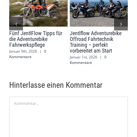
ank
Fünf JentlFlow Tipps für
Jentlflow Adventurebike
Jen
die Adventurebike
Offroad Fahrtechnik
Off
Fahrwerkspflege
Training – perfekt
Juli
vorbereitet am Start
Januar 9th, 2026
|
0
Kommentare
Januar 1st, 2026
|
0
Kommentare
Hinterlasse einen Kommentar
Kommentar