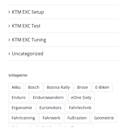
KTM EXC Setup
KTM EXC Test
KTM EXC Tuning
Uncategorized
Schlagwörter
Akku
Bosch
Bosnia Rally
Brose
E-Biken
Enduro
Endurowandern
eOne Sixty
Ergonomie
Euromotors
Fahrtechnik
Fahrtraining
Fahrwerk
Fußrasten
Geometrie