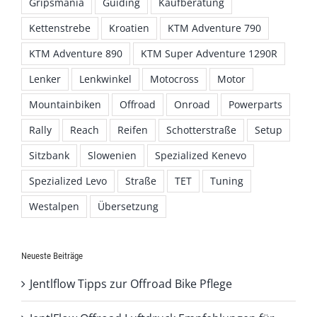
Gripsmania
Guiding
Kaufberatung
Kettenstrebe
Kroatien
KTM Adventure 790
KTM Adventure 890
KTM Super Adventure 1290R
Lenker
Lenkwinkel
Motocross
Motor
Mountainbiken
Offroad
Onroad
Powerparts
Rally
Reach
Reifen
Schotterstraße
Setup
Sitzbank
Slowenien
Spezialized Kenevo
Spezialized Levo
Straße
TET
Tuning
Westalpen
Übersetzung
Neueste Beiträge
Jentlflow Tipps zur Offroad Bike Pflege