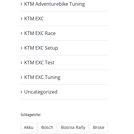
KTM Adventurebike Tuning
KTM EXC
KTM EXC Race
KTM EXC Setup
KTM EXC Test
KTM EXC Tuning
Uncategorized
Schlagwörter
Akku
Bosch
Bosnia Rally
Brose