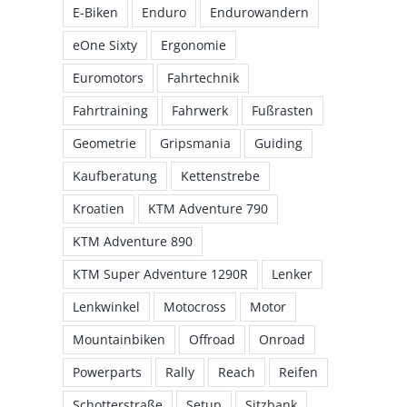
E-Biken
Enduro
Endurowandern
eOne Sixty
Ergonomie
Euromotors
Fahrtechnik
Fahrtraining
Fahrwerk
Fußrasten
Geometrie
Gripsmania
Guiding
Kaufberatung
Kettenstrebe
Kroatien
KTM Adventure 790
KTM Adventure 890
KTM Super Adventure 1290R
Lenker
Lenkwinkel
Motocross
Motor
Mountainbiken
Offroad
Onroad
Powerparts
Rally
Reach
Reifen
Schotterstraße
Setup
Sitzbank