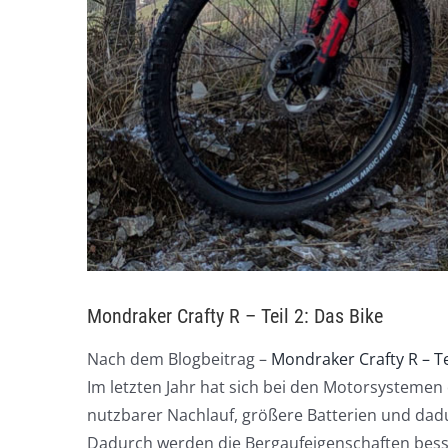
Mondraker Crafty R – Teil 2: Das Bike
Nach dem Blogbeitrag –
Mondraker Crafty R – Te
Im letzten Jahr hat sich bei den Motorsysteme
nutzbarer Nachlauf, größere Batterien und dadu
Dadurch werden die Bergaufeigenschaften besse