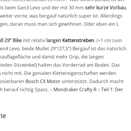
ls beim Gen3 Levo und der mit 30 mm
sehr kurze Vorbau
.
eiter vorne, was bergauf natürlich super ist. Allerdings
gen, daran muss man sich gewöhnen. Oder eben ein L
ll 29“ Bike
mit relativ
langen
Kettenstreben
. (+1 cm zum
4 Levo, beide Mullet 29“/27,5“) Bergauf ist das natürlich
enauflagefläche und damit mehr Grip, die langen
steilen Sitzwinkel) halten das Vorderrad am Boden. Das
nicht mit. Die genialen Klettereigenschaften werden
dosierbaren
Bosch CX Motor
unterstützt. Dadurch macht
h berauf richtig Spass. –
Mondraker Crafty R – Teil 1: Der
ie