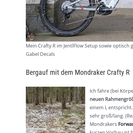
Mein Crafty R im JentlFlow Setup sowie optisch 
Gabel Decals
Bergauf mit dem Mondraker Crafty R
Ich fahre (bei Körp
neuen Rahmengrö
einem L entspricht
sehr groß/lang. (R
Mondrakers
Forwa
kurzen Vorbau ist h