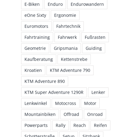
E-Biken
Enduro
Endurowandern
eOne Sixty
Ergonomie
Euromotors
Fahrtechnik
Fahrtraining
Fahrwerk
Fußrasten
Geometrie
Gripsmania
Guiding
Kaufberatung
Kettenstrebe
Kroatien
KTM Adventure 790
KTM Adventure 890
KTM Super Adventure 1290R
Lenker
Lenkwinkel
Motocross
Motor
Mountainbiken
Offroad
Onroad
Powerparts
Rally
Reach
Reifen
Schotterstraße
Setup
Sitzbank