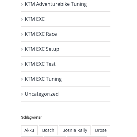
KTM Adventurebike Tuning
KTM EXC
KTM EXC Race
KTM EXC Setup
KTM EXC Test
KTM EXC Tuning
Uncategorized
Schlagwörter
Akku
Bosch
Bosnia Rally
Brose