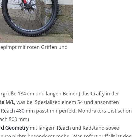
gepimpt mit roten Griffen und
ergröße 184 cm und langen Beinen) das Crafty in der
ße M/L
, was bei Spezialized einem S4 und ansonsten
.
Reach
480 mm passt mir perfekt. Mondrakers L ist schon
each 500 mm)
rd Geometry
mit langem
Reach
und Radstand sowie
eute nichts besonderes mehr. Was sofort auffällt ist der