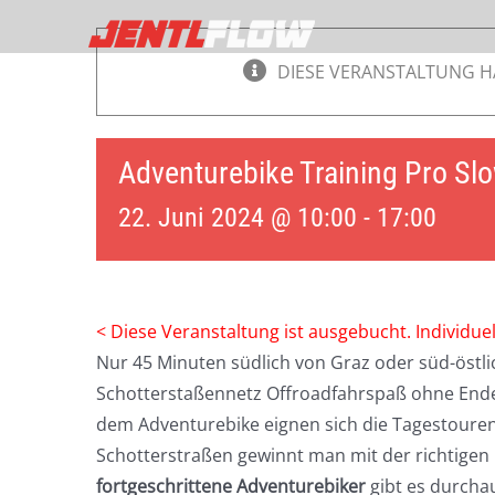
Zum
Inhalt
DIESE VERANSTALTUNG H
springen
Adventurebike Training Pro Sl
22. Juni 2024 @ 10:00
-
17:00
< Diese Veranstaltung ist ausgebucht. Individue
Nur 45 Minuten südlich von Graz oder süd-östlic
Schotterstaßennetz Offroadfahrspaß ohne Ende
dem Adventurebike eignen sich die Tagestouren 
Schotterstraßen gewinnt man mit der richtigen 
fortgeschrittene Adventurebiker
gibt es durcha