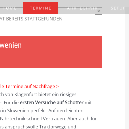
HOME
TERMINE
FAHRTECHNIK
SETUP
×
AT BEREITS STATTGEFUNDEN.
owenien
lle Termine auf Nachfrage >
h von Klagenfurt bietet ein riesiges
. Für die
ersten Versuche auf Schotter
mit
in Slowenien perfekt. Auf den leichten
Fahrtechnik schnell Vertrauen. Aber auch für
us anspruchsvolle Traktorwege und