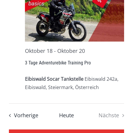
Oktober 18
-
Oktober 20
3 Tage Adventurebike Training Pro
Eibiswald Socar Tankstelle
Eibiswald 242a,
Eibiswald, Steiermark, Österreich
Veranstaltungen
Vorherige
Heute
Nächste
Veransta