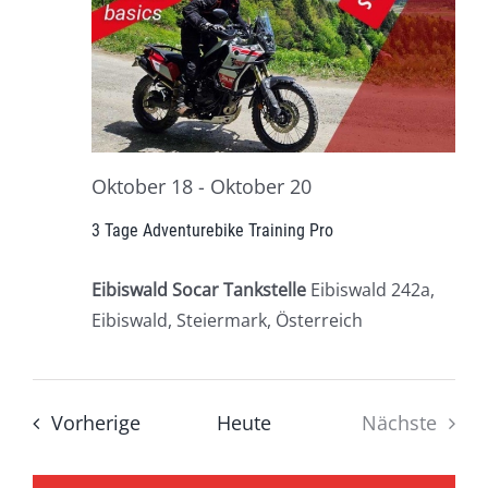
Oktober 18
-
Oktober 20
3 Tage Adventurebike Training Pro
Eibiswald Socar Tankstelle
Eibiswald 242a,
Eibiswald, Steiermark, Österreich
Veranstaltungen
Vorherige
Heute
Nächste
Veransta