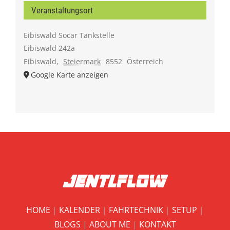
Veranstaltungsort
Eibiswald Socar Tankstelle
Eibiswald 242a
Eibiswald
,
Steiermark
8552
Österreich
Google Karte anzeigen
HOME
|
KALENDER
|
FAHRTECHNIK
|
SETUP
|
BLOGS
|
ABOUT ME
|
KONTAKT