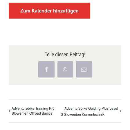
Zum Kalender hinzufügen
Teile diesen Beitrag!
Facebook
WhatsApp
E-
Mail
Adventurebike Training Pro
Adventurebike Guiding Plus Level
Slowenien Offroad Basics
2 Slowenien Kurventechnik