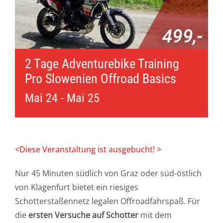
2 Tage Adventurebike Training
Pro Slowenien Offroad Basics
Mai 24
-
Mai 25
<Diese Veranstaltung ist ausgebucht! >
Nur 45 Minuten südlich von Graz oder süd-östlich
von Klagenfurt bietet ein riesiges
Schotterstaßennetz legalen Offroadfahrspaß. Für
die
ersten Versuche auf Schotter
mit dem