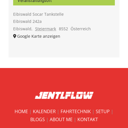
Veranstaltungsort
Eibiswald Socar Tankstelle
Eibiswald 242a
Eibiswald
,
Steiermark
8552
Österreich
Google Karte anzeigen
HOME
|
KALENDER
|
FAHRTECHNIK
|
SETUP
|
BLOGS
|
ABOUT ME
|
KONTAKT