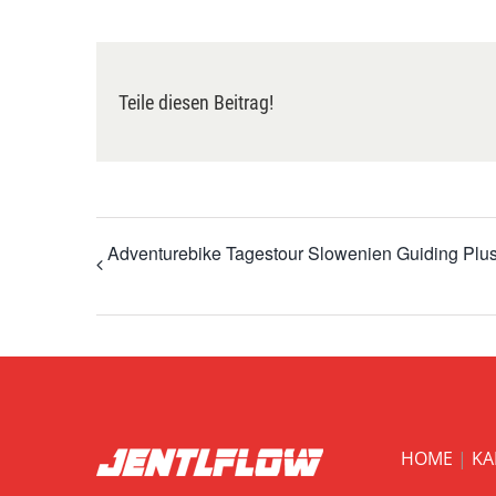
Teile diesen Beitrag!
Adventurebike Tagestour Slowenien Guiding Plu
HOME
|
KA