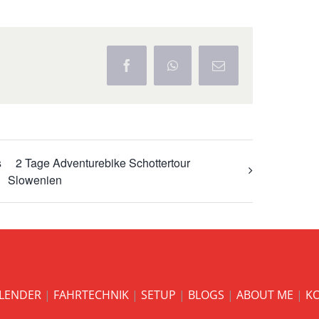
Facebook
WhatsApp
E-
Mail
s
2 Tage Adventurebike Schottertour
Slowenien
LENDER
|
FAHRTECHNIK
|
SETUP
|
BLOGS
|
ABOUT ME
|
K