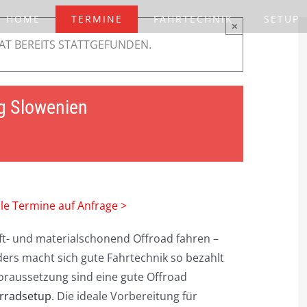
HOME
TERMINE
FAHRTECHNIK
SETUP
×
AT BEREITS STATTGEFUNDEN.
ng Slowenien
lle Termine auf Anfrage >
raft- und materialschonend Offroad fahren –
ers macht sich gute Fahrtechnik so bezahlt
oraussetzung sind eine gute Offroad
rradsetup
. Die ideale Vorbereitung für