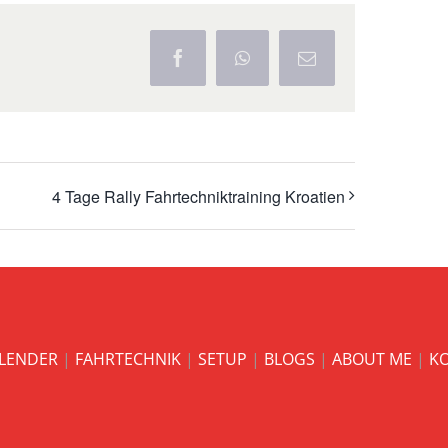
Facebook
WhatsApp
E-
Mail
4 Tage Rally Fahrtechniktraining Kroatien
LENDER
|
FAHRTECHNIK
|
SETUP
|
BLOGS
|
ABOUT ME
|
K