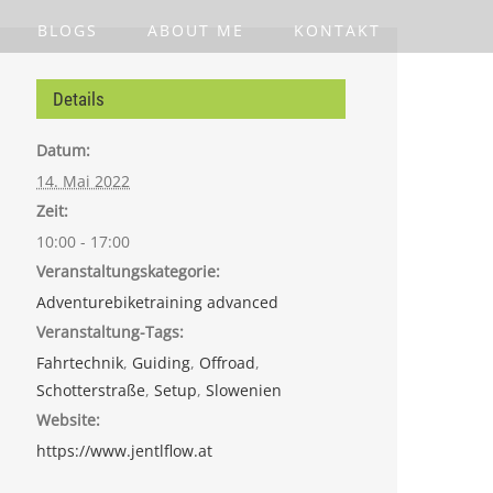
BLOGS
ABOUT ME
KONTAKT
Details
Datum:
14. Mai 2022
Zeit:
10:00 - 17:00
Veranstaltungskategorie:
Adventurebiketraining advanced
Veranstaltung-Tags:
Fahrtechnik
,
Guiding
,
Offroad
,
Schotterstraße
,
Setup
,
Slowenien
Website:
https://www.jentlflow.at