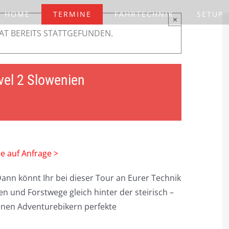
HOME
TERMINE
FAHRTECHNIK
SETUP
×
AT BEREITS STATTGEFUNDEN.
vel 2 Slowenien
ne auf Anfrage >
Dann könnt Ihr bei dieser Tour an Eurer Technik
en und Forstwege gleich hinter der steirisch –
enen Adventurebikern perfekte