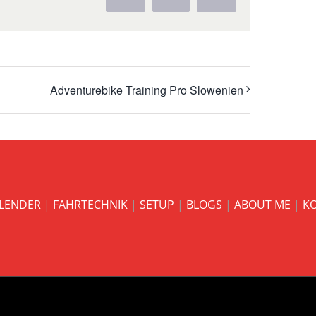
Mail
Adventurebike Training Pro Slowenien
LENDER
|
FAHRTECHNIK
|
SETUP
|
BLOGS
|
ABOUT ME
|
K