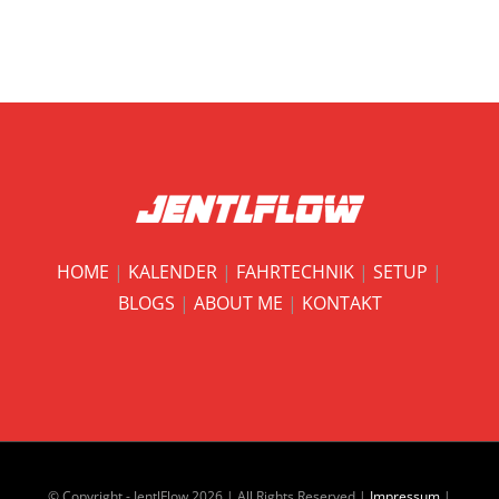
HOME
|
KALENDER
|
FAHRTECHNIK
|
SETUP
|
BLOGS
|
ABOUT ME
|
KONTAKT
© Copyright - JentlFlow
2026 | All Rights Reserved |
Impressum
|