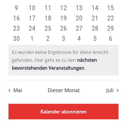
Veranstaltungen
Veranstaltungen
Veranstaltungen
Veranstaltungen
Veranstaltungen
Veranstaltun
Verans
0
0
0
0
0
0
0
9
10
11
12
13
14
15
Veranstaltungen
Veranstaltungen
Veranstaltungen
Veranstaltungen
Veranstaltungen
Veranstaltu
Verans
0
0
0
0
0
0
0
16
17
18
19
20
21
22
Veranstaltungen
Veranstaltungen
Veranstaltungen
Veranstaltungen
Veranstaltungen
Veranstaltun
Verans
0
0
0
0
0
0
0
23
24
25
26
27
28
29
Veranstaltungen
Veranstaltungen
Veranstaltungen
Veranstaltungen
Veranstaltungen
Veranstaltun
Verans
0
0
0
0
0
0
0
30
1
2
3
4
5
6
Veranstaltungen
Veranstaltungen
Veranstaltungen
Veranstaltungen
Veranstaltungen
Veranstaltun
Verans
Veranstaltungen
Veranstaltungen
Veranstaltungen
Veranstaltungen
Veranstaltungen
Veranstaltu
Verans
Es wurden keine Ergebnisse für diese Ansicht
gefunden. Hier geht es zu den
nächsten
Hinweis
bevorstehenden Veranstaltungen
.
Mai
Dieser Monat
Juli
Kalender abonnieren