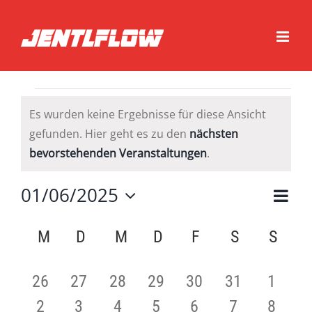
Zum
Inhalt
springen
Veranstaltungen
Es wurden keine Ergebnisse für diese Ansicht
gefunden. Hier geht es zu den
nächsten
Hinweis
bevorstehenden Veranstaltungen
.
01/06/2025
Vera
Monat
Ansic
Datum
Navig
Kalender
wählen.
Ansi
M
MONTAG
D
DIENSTAG
M
MITTWOCH
D
DONNERSTAG
F
FREITAG
S
SAMSTAG
S
SON
von
Navi
Veranstaltungen
0
0
0
0
0
0
0
26
27
28
29
30
31
1
0
0
0
0
0
0
0
2
3
4
5
6
7
8