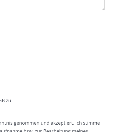
.
B zu.
enntnis genommen und akzeptiert. Ich stimme
taufnahme bzw. zur Bearbeitung meines