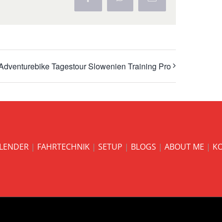
Facebook
WhatsApp
E-
Mail
Adventurebike Tagestour Slowenien Training Pro
LENDER
|
FAHRTECHNIK
|
SETUP
|
BLOGS
|
ABOUT ME
|
K