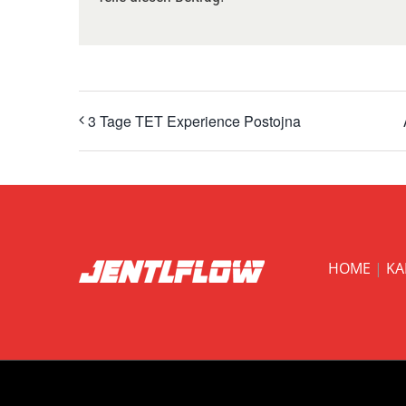
3 Tage TET Experience Postojna
HOME
|
KA