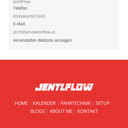
JentlFlow
Telefon
00436643915363
E-Mail
jentl@jeneweinflow.at
Veranstalter-Website anzeigen
HOME
|
KALENDER
|
FAHRTECHNIK
|
SETUP
|
BLOGS
|
ABOUT ME
|
KONTAKT