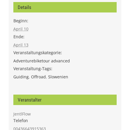
Details
Beginn:
April 10
Ende:
April 13
Veranstaltungskategorie:
Adventurebiketour advanced
Veranstaltung-Tags:
Guiding
,
Offroad
,
Slowenien
Veranstalter
JentlFlow
Telefon
00436643915363