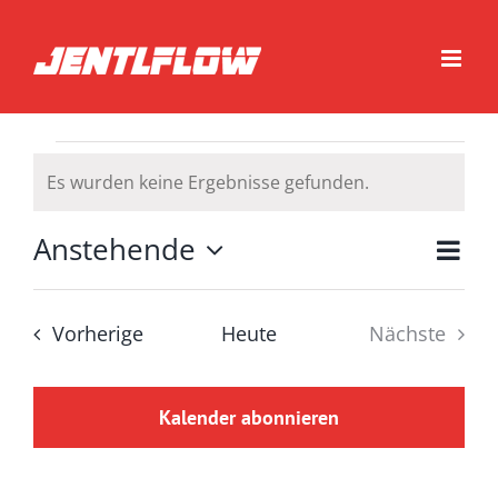
Zum
Inhalt
springen
Veranstaltungen
Es wurden keine Ergebnisse gefunden.
Hinweis
Anstehende
Vera
Liste
Ansic
Datum
Navig
wählen.
Ansi
Veranstaltungen
Vorherige
Heute
Nächste
Navi
Veransta
Kalender abonnieren